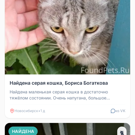
Найдена серая кошка, Бориса Богаткова
Найдена маленькая серая кошка в достаточно
тяжёлом состоянии. Очень напугана, большое
количество травм, шипит и громко п...
Новосибирск
•
1 д
из VK
НАЙДЕНА
🐈