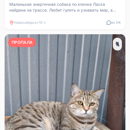
Маленькая энергичная собака по кличке Ласка
найдена на трассе. Любит гулять и узнавать мир, а
также уют и обнимашки. Ище...
Новосибирск
•
10 ч
из VK
ПРОПАЛА
🐈