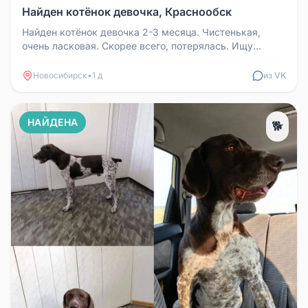
Найден котёнок девочка, Краснообск
Найден котёнок девочка 2-3 месяца. Чистенькая,
очень ласковая. Скорее всего, потерялась. Ищу
старых или новых хозяев.
Новосибирск
•
1 д
из VK
НАЙДЕНА
🐕