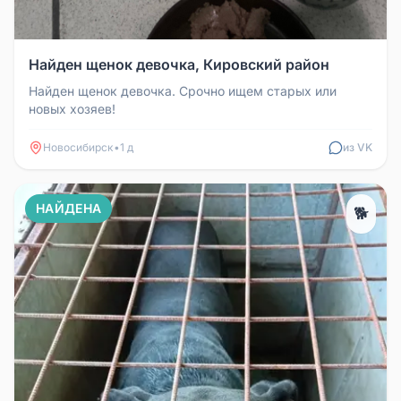
Найден щенок девочка, Кировский район
Найден щенок девочка. Срочно ищем старых или
новых хозяев!
Новосибирск
•
1 д
из VK
НАЙДЕНА
🐕