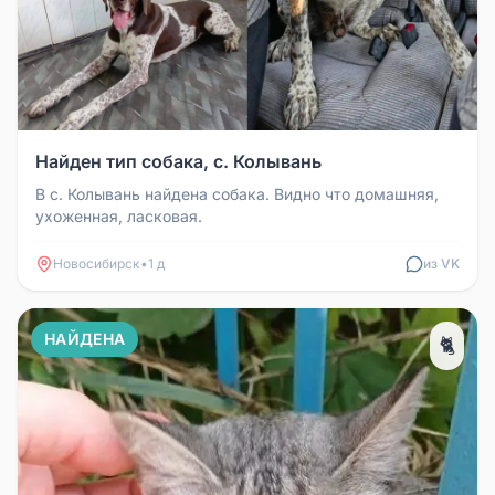
Найден тип собака, с. Колывань
В с. Колывань найдена собака. Видно что домашняя,
ухоженная, ласковая.
Новосибирск
•
1 д
из VK
НАЙДЕНА
🐈