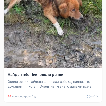
Найден пёс Чик, около речки
Около речки найдена взрослая собака, видно, что
домашняя, чистая. Очень напугана, с лапами всё в
порядке, ходит, в стрес...
Новосибирск
•
2 д
из VK