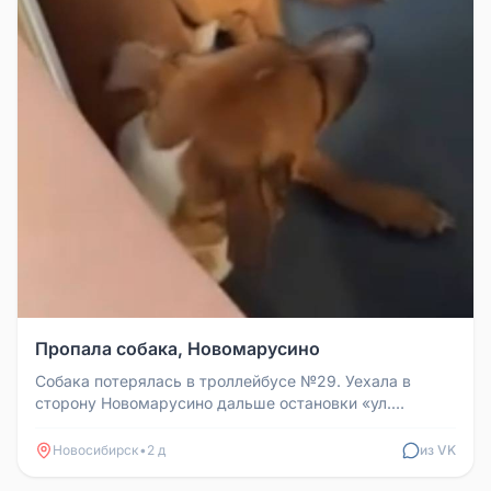
Пропала собака, Новомарусино
Собака потерялась в троллейбусе №29. Уехала в
сторону Новомарусино дальше остановки «ул.
Станционная». Зашла в транспорт...
Новосибирск
•
2 д
из VK