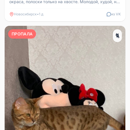
окраса, полоски только на хвосте. Молодой, худой, не
кастрированный, бы...
Новосибирск
•
1 д
из VK
ПРОПАЛА
🐈