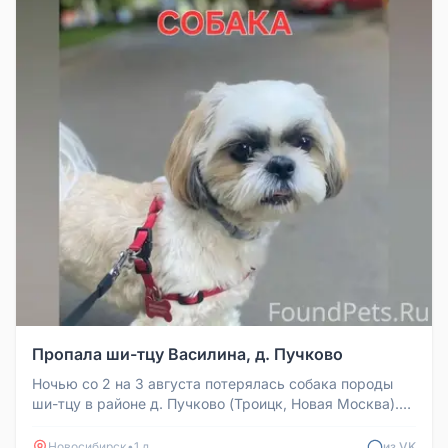
Пропала ши-тцу Василина, д. Пучково
Ночью со 2 на 3 августа потерялась собака породы
ши-тцу в районе д. Пучково (Троицк, Новая Москва).
Окрас бело-золотисты...
Новосибирск
•
1 д
из VK