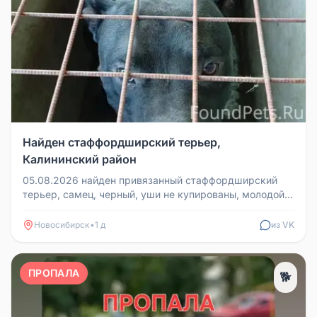
Найден стаффордширский терьер,
Калининский район
05.08.2026 найден привязанный стаффордширский
терьер, самец, черный, уши не купированы, молодой
около 2х лет. Проявляет ...
Новосибирск
•
1 д
из VK
ПРОПАЛА
🐕