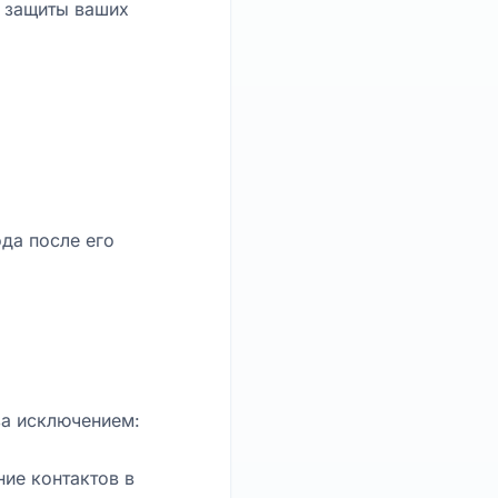
 защиты ваших
ода после его
за исключением:
ние контактов в