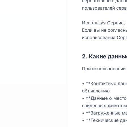
персональных данн
пользователей серв
Используя Сервис, 
Если вы не согласн
использования Сер
2. Какие данн
При использовании
• **Контактные дан
объявления)
• **Данные о место
найденных животны
• **Загруженные ма
• **Технические дан