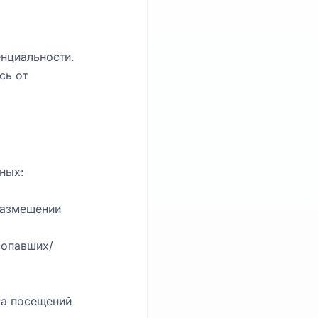
нциальности.
сь от
ных:
размещении
ропавших/
ика посещений