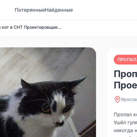
Потерянные
Найденные
 кот в СНТ Проектировщик...
ПРОПАЛ
Проп
Прое
Яросла
Пропал ко
Ушёл гуля
никогда н