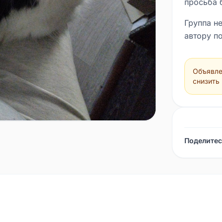
просьба 
Группа не
автору по
Объявле
снизить
Поделитес