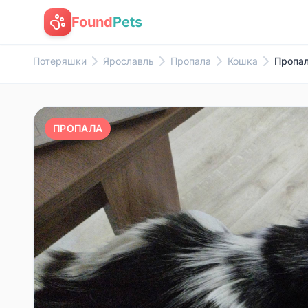
Found
Pets
Потеряшки
Ярославль
Пропала
Кошка
Пропал
ПРОПАЛА