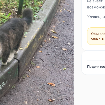
не знает,
возможно
Хозяин, 
Объявле
снизить
Поделитес