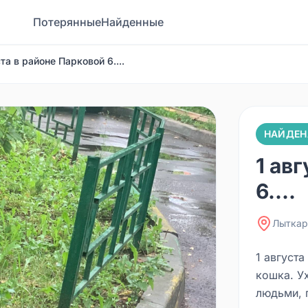
Потерянные
Найденные
ста в районе Парковой 6....
НАЙДЕН
1 ав
6....
Лыткар
1 августа
кошка. У
людьми, 