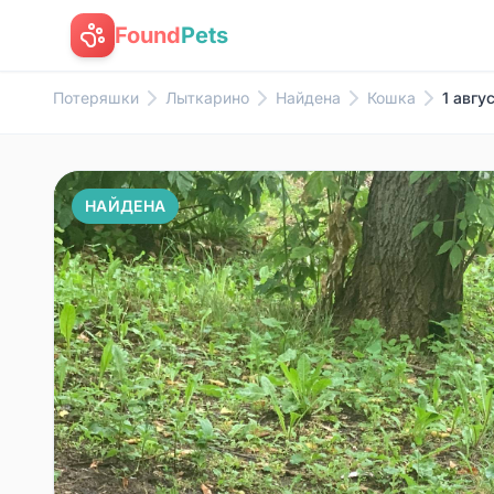
Found
Pets
Потеряшки
Лыткарино
Найдена
Кошка
1 авгу
НАЙДЕНА