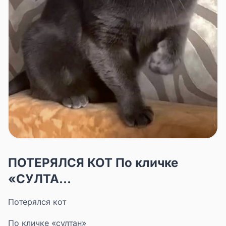
ПОТЕРЯЛСЯ КОТ По кличке
«СУЛТА...
Потерялся кот
По кличке «султан»