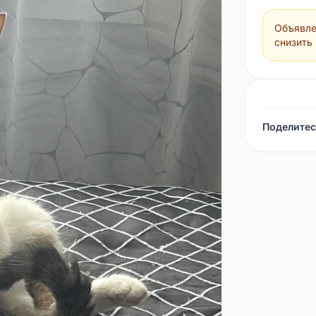
Объявле
снизить
Поделитес