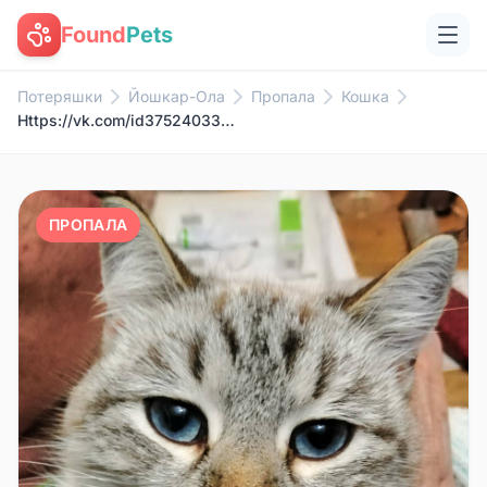
Found
Pets
Потеряшки
Йошкар-Ола
Пропала
Кошка
Https://vk.com/id375240339 Пот...
ПРОПАЛА