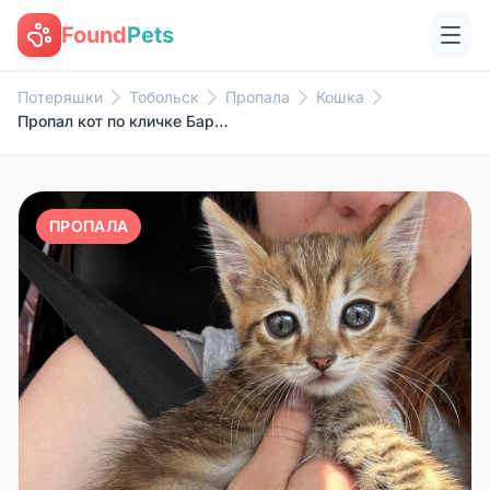
Found
Pets
Потеряшки
Тобольск
Пропала
Кошка
Пропал кот по кличке Барсик. 5...
ПРОПАЛА