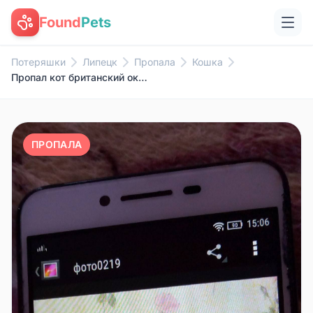
Found
Pets
Потеряшки
Липецк
Пропала
Кошка
Пропал кот британский окрас го...
ПРОПАЛА