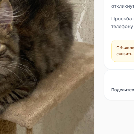
откликнут
Просьба е
телефону
Объявле
снизить
Поделитес