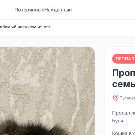
Потерянные
Найденные
юбимый член семьи! отз...
ПРОПАЛ
Проп
семьи
Пугаче
Пропал л
Буся
Кошка в 