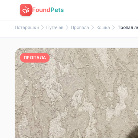
Found
Pets
Потеряшки
Пугачев
Пропала
Кошка
Пропал л
ПРОПАЛА