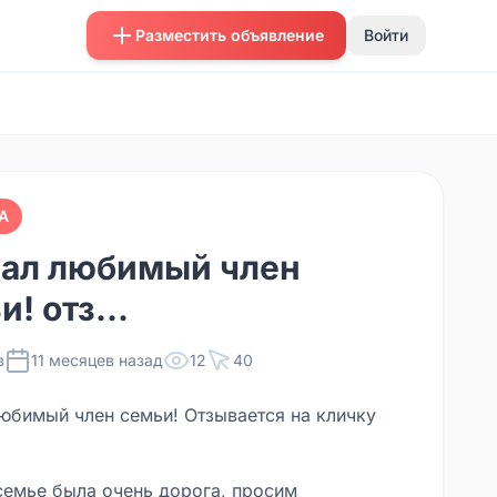
Разместить объявление
Войти
А
ал любимый член
! отз...
в
11 месяцев назад
12
40
юбимый член семьи! Отзывается на кличку
семье была очень дорога, просим