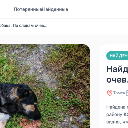
Потерянные
Найденные
бака. По словам очев...
НАЙДЕН
Найд
очев.
Томск
Найдена 
району Ю
видно, ч