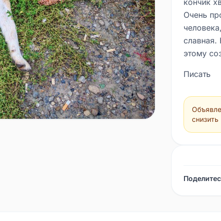
кончик х
Очень пр
человека
славная. 
этому соз
Писать
Объявле
снизить
Поделитес