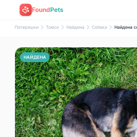
Found
Pets
Потеряшки
Томск
Найдена
Собака
Найдена со
НАЙДЕНА