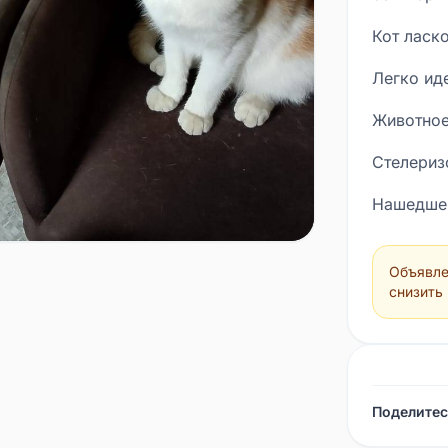
Кот ласк
Легко иде
Животное
Стелериз
Нашедшем
информац
Тел для с
Объявле
снизить
Поделитес