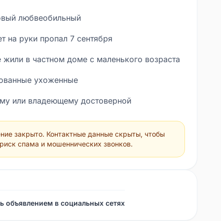
овый любвеобильный
т на руки пропал 7 сентября
 жили в частном доме с маленького возраста
ованные ухоженные
у или владеющему достоверной
ией человеку гарантирую вознаграждение
вязи *** только вотсап)
ние закрыто. Контактные данные скрыты, чтобы
 риск спама и мошеннических звонков.
ь объявлением в социальных сетях