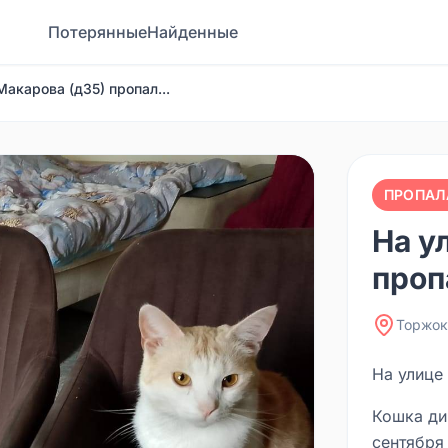
Потерянные
Найденные
Макарова (д35) пропал...
ПРОПАЛ
На у
проп
Торжок
На улице
Кошка ди
сентября