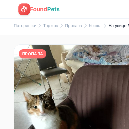
Found
Pets
Потеряшки
Торжок
Пропала
Кошка
На улице 
ПРОПАЛА