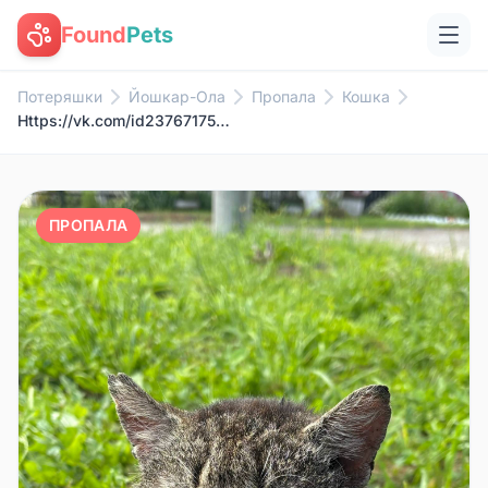
Found
Pets
Потеряшки
Йошкар-Ола
Пропала
Кошка
Https://vk.com/id237671755 02....
ПРОПАЛА