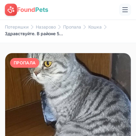
Found
Pets
Потеряшки
Назарово
Пропала
Кошка
Здравствуйте. В районе 53 дома...
ПРОПАЛА