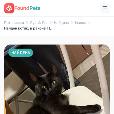
Found
Pets
Потеряшки
Сухой Лог
Найдена
Кошка
Найден котик, в районе ТЦ Октя...
НАЙДЕНА