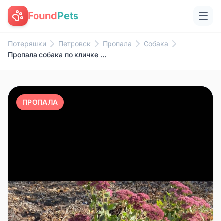
Found
Pets
Потеряшки
Петровск
Пропала
Собака
Пропала собака по кличке ричь ...
ПРОПАЛА