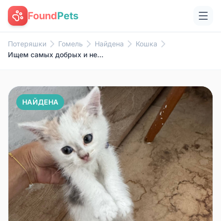
Found
Pets
Потеряшки
Гомель
Найдена
Кошка
Ищем самых добрых и неравнодуш...
НАЙДЕНА