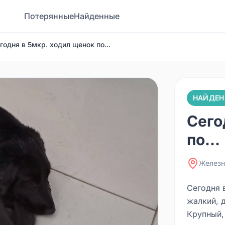
Потерянные
Найденные
годня в 5мкр. ходил щенок по...
НАЙДЕН
Сего
по...
Железн
Сегодня 
жалкий, 
Крупный,