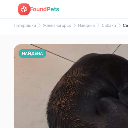
Found
Pets
Потеряшки
Железногорск
Найдена
Собака
Се
НАЙДЕНА