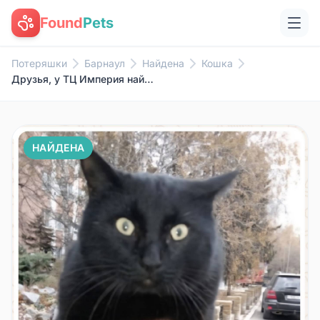
Found
Pets
Потеряшки
Барнаул
Найдена
Кошка
Друзья, у ТЦ Империя найден ла...
НАЙДЕНА