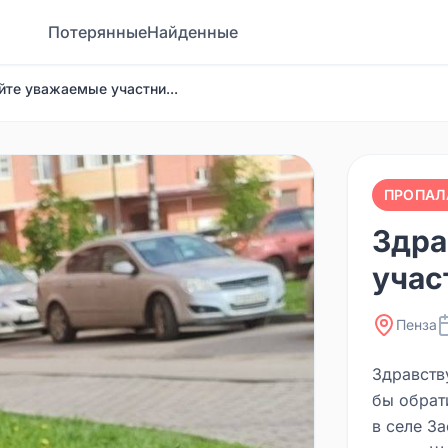
Потерянные
Найденные
йте уважаемые участни...
ПРОПАЛ
Здра
учас
Пенза
Здравств
бы обрат
в селе За