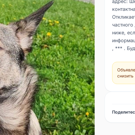
адрес: Ш
контактна
Откликае
частного
ниже, есл
информац
, *** . Б
Объявле
снизить
Поделитес