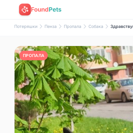
Found
Pets
Потеряшки
Пенза
Пропала
Собака
Здравству
ПРОПАЛА