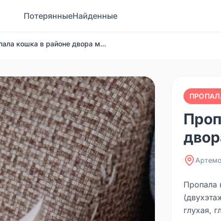
Потерянные
Найденные
ала кошка в районе двора м...
ПРОПАЛ
Проп
двора
Артемо
Пропала 
(двухэта
глухая, г