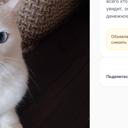
всего кто
увидит, з
денежное
Объявле
снизить
Поделитес