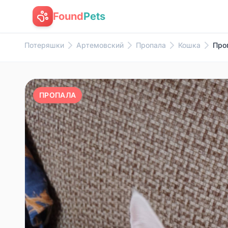
Found
Pets
Потеряшки
Артемовский
Пропала
Кошка
Проп
ПРОПАЛА