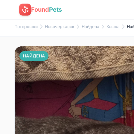
Found
Pets
Потеряшки
Новочеркасск
Найдена
Кошка
Най
НАЙДЕНА