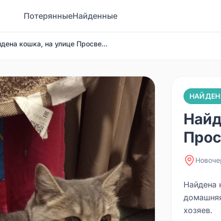
Потерянные
Найденные
дена кошка, на улице Просве...
НАЙДЕН
Найд
Прос
Новоче
Найдена 
домашняя
хозяев.