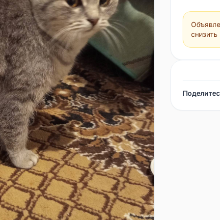
Объявле
снизить
Поделитес