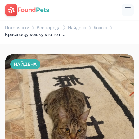
Found
Pets
Потеряшки
Все города
Найдена
Кошка
Красавицу кошку кто то потерял...
НАЙДЕНА