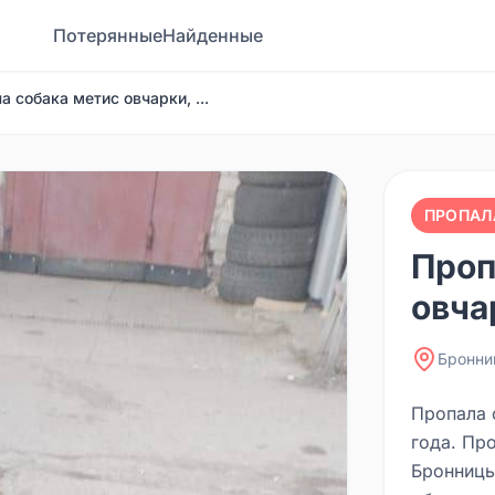
Потерянные
Найденные
а собака метис овчарки, ...
ПРОПАЛ
Проп
овчар
Бронни
Пропала с
года. Про
Бронницы