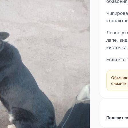
обзвонила
Чипирова
контактн
Левое ух
лапе, ви
кисточка.
Если кто
Наталья *
Объявле
снизить
Поделитес