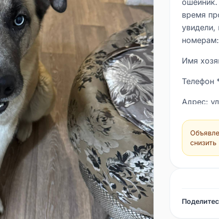
ошейник.
время пр
увидели, 
номерам:
Имя хозя
Телефон 
Адрес: у
Объявле
снизить
Поделитес