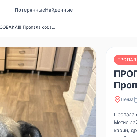
Потерянные
Найденные
ОБАКА!!! Пропала соба...
ПРОПАЛ
ПРОП
Проп
Пенза
Пропала 
Метис лай
карий, д