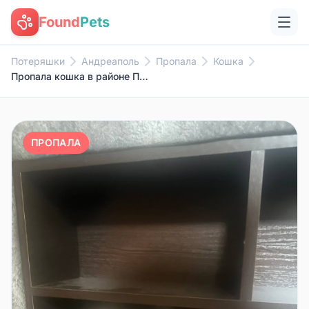
Found
Pets
Потеряшки
Андреаполь
Пропала
Кошка
Пропала кошка в районе Паруса....
ПРОПАЛА