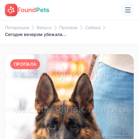
Found
Pets
Потеряшки
Вельск
Пропала
Собака
Сегодня вечером убежала со дво...
ПРОПАЛА