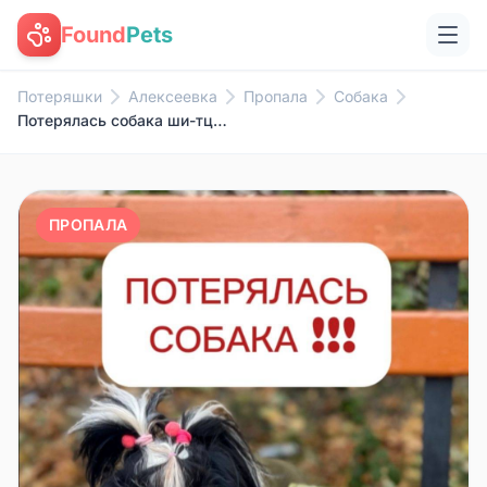
Found
Pets
Потеряшки
Алексеевка
Пропала
Собака
Потерялась собака ши-тцу . 15....
ПРОПАЛА