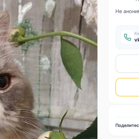
Не анони
Ко
v
Поделитес