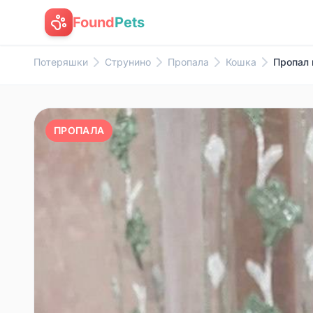
Found
Pets
Потеряшки
Струнино
Пропала
Кошка
Пропал 
ПРОПАЛА