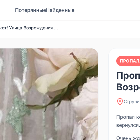
Потерянные
Найденные
кот! Улица Возрождения ...
ПРОПАЛ
Проп
Возр
Струни
Пропал к
вернулся.
Очень жд