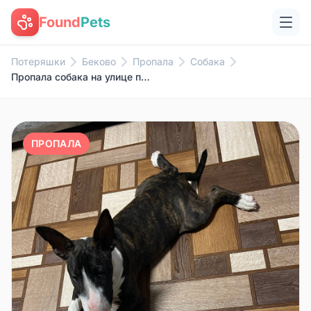
Found
Pets
Потеряшки
Беково
Пропала
Собака
Пропала собака на улице подозе...
ПРОПАЛА