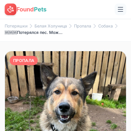
Found
Pets
Потеряшки
Белая Холуница
Пропала
Собака
🆘🆘🆘Потерялся пес. Может кто ни...
ПРОПАЛА