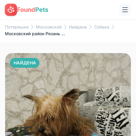
Found
Pets
Потеряшки
Московский
Найдена
Собака
Московский район Рязань найден...
НАЙДЕНА