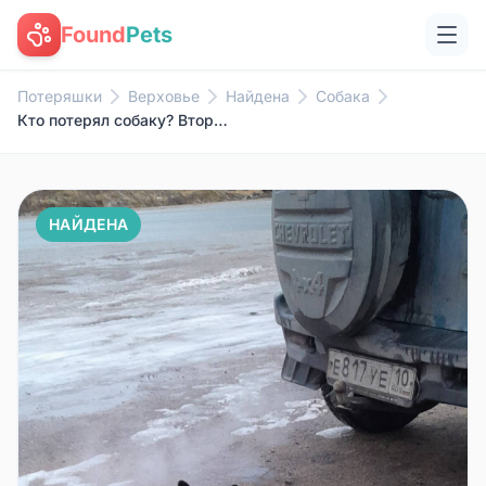
Found
Pets
Потеряшки
Верховье
Найдена
Собака
Кто потерял собаку? Второй ден...
НАЙДЕНА