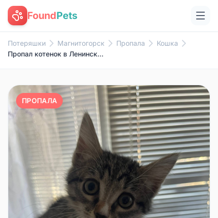
Found
Pets
Потеряшки
Магнитогорск
Пропала
Кошка
Пропал котенок в Ленинском рай...
ПРОПАЛА