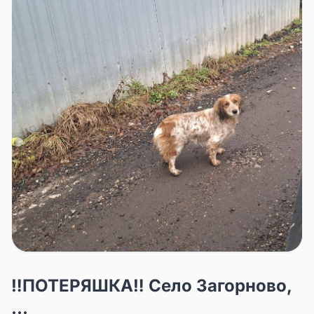
‼ПОТЕРЯШКА️‼️ Село Загорново,
...