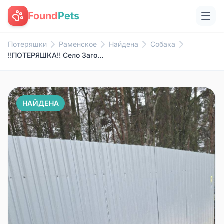
Found
Pets
Потеряшки
Раменское
Найдена
Собака
‼ПОТЕРЯШКА️‼️ Село Загорново, ...
НАЙДЕНА