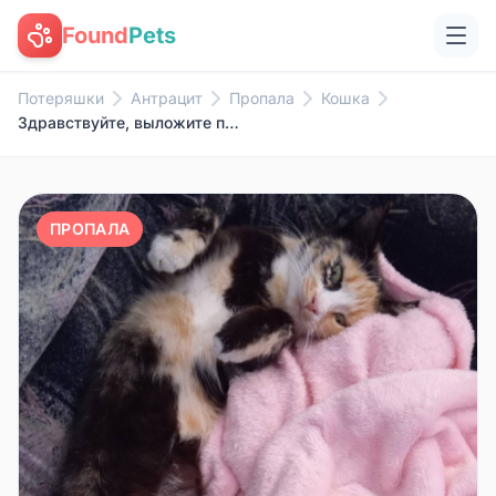
Found
Pets
Потеряшки
Антрацит
Пропала
Кошка
Здравствуйте, выложите пожалуй...
ПРОПАЛА