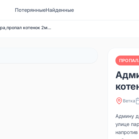
Потерянные
Найденные
а,пропал котенок 2м...
ПРОПАЛ
Адми
коте
Ветка
Админу д
улице па
напротив 