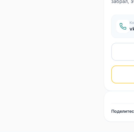
забрал, 
Ко
v
Поделитес