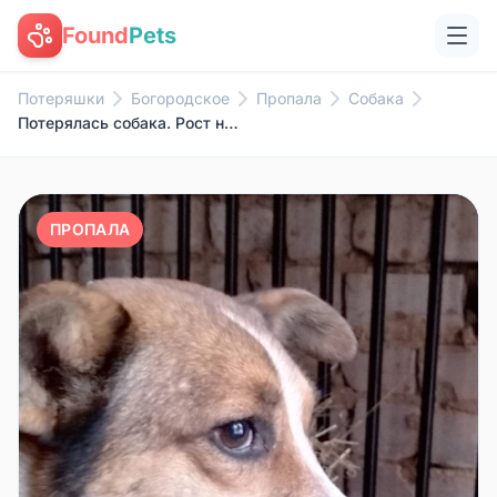
Found
Pets
Потеряшки
Богородское
Пропала
Собака
Потерялась собака. Рост ниже с...
ПРОПАЛА