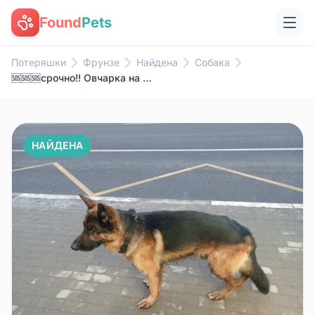
Found
Pets
Потеряшки
Фрунзе
Найдена
Собака
🆘🆘🆘срочно!! Овчарка на Фрунзе ...
НАЙДЕНА