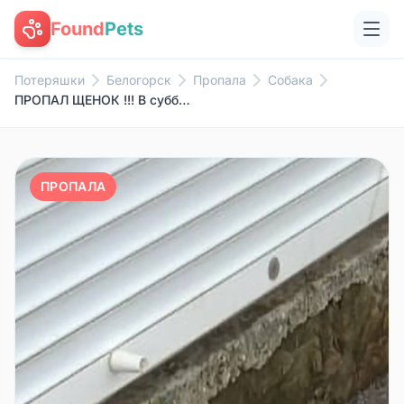
Found
Pets
Потеряшки
Белогорск
Пропала
Собака
ПРОПАЛ ЩЕНОК !!! В субботу 20....
ПРОПАЛА