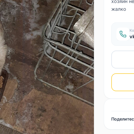
хозяин не
жалко
Ко
v
Поделитес