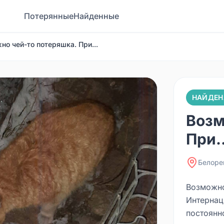
Потерянные
Найденные
но чей-то потеряшка. При...
НАЙДЕН
Возм
При..
Белоре
Возможно
Интернац
постоянн