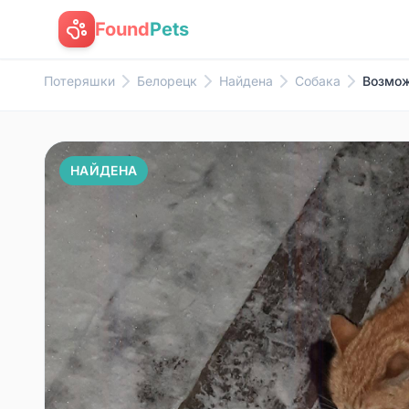
Found
Pets
Потеряшки
Белорецк
Найдена
Собака
Возмож
НАЙДЕНА