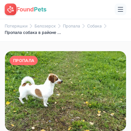
Found
Pets
Потеряшки
Белозерск
Пропала
Собака
Пропала собака в районе 3-го.....
ПРОПАЛА