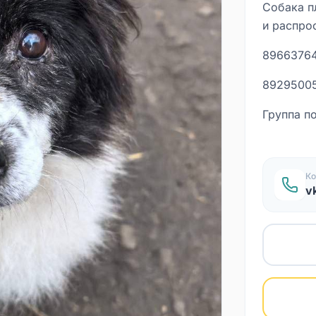
Собака п
и распро
8966376
8929500
Группа п
Ко
v