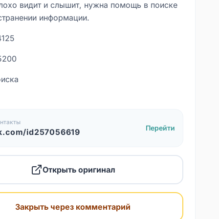
лохо видит и слышит, нужна помощь в поиске
странении информации.
4125
5200
оиска
нтакты
Перейти
k.com/id257056619
Открыть оригинал
Закрыть через комментарий