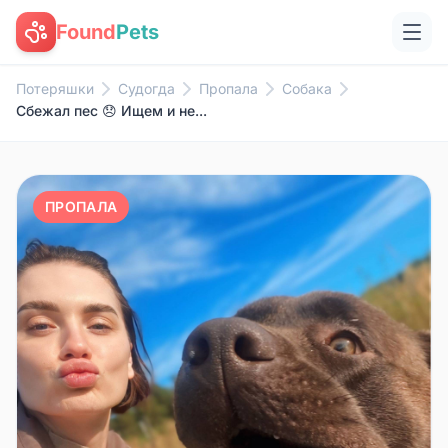
Found
Pets
Потеряшки
Судогда
Пропала
Собака
Сбежал пес 😞 Ищем и не...
ПРОПАЛА