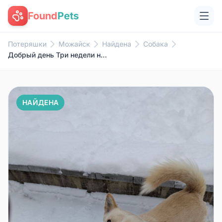
Found
Pets
Потеряшки
Можайск
Найдена
Собака
Добрый день Три недели назад в...
НАЙДЕНА