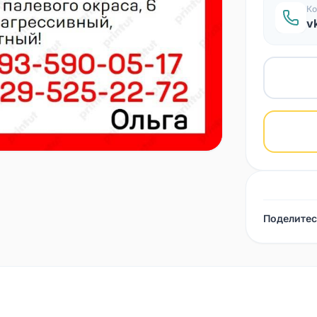
Ко
v
Поделитес