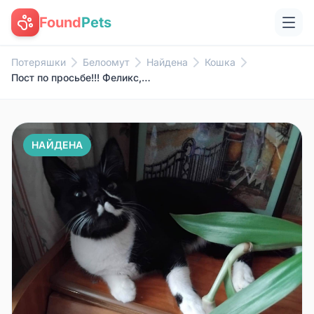
Found
Pets
Потеряшки
Белоомут
Найдена
Кошка
Пост по просьбе!!! Феликс, кот...
НАЙДЕНА