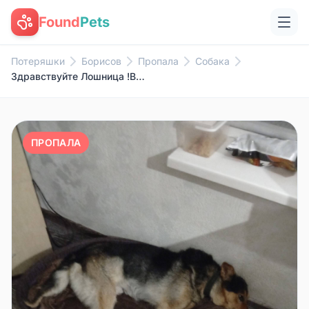
Found
Pets
Потеряшки
Борисов
Пропала
Собака
Здравствуйте Лошница !Вчера сб...
ПРОПАЛА