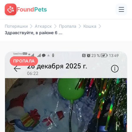
Found
Pets
Потеряшки
Аткарск
Пропала
Кошка
Здравствуйте, в районе 6 этажк...
ПРОПАЛА