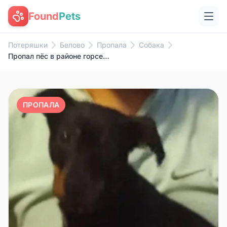
Found
Pets
Потеряшки
Белово
Пропала
Собака
Пропал пёс в районе горсети пр...
ПРОПАЛА